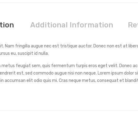
tion
Additional Information
Re
t. Nam fringilla augue nec est tristique auctor. Donec non est at liber
rsus eu, suscipit id nulla.
um metus feugiat sem, quis fermentum turpis eros eget velit. Donec a
 hendrerit est, sed commodo augue nisi non neque. Lorem ipsum dolor s
 in accumsan elit odio quis mi. Cras neque metus, consequat et blandit 