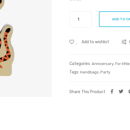
Sapien
ADD TO C
libero
quantity
Add to wishlist
Categories:
,
Anniversary
For littl
Tags:
,
Handbags
Party
Share This Product