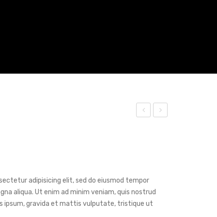
has
liqu
ellu
am
s
lob
vel
orti
hen
s
sectetur adipisicing elit, sed do eiusmod tempor
drer
agna aliqua. Ut enim ad minim veniam, quis nostrud
s ipsum, gravida et mattis vulputate, tristique ut
it