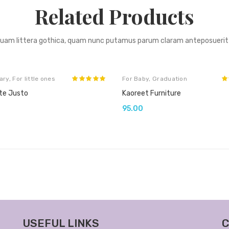
Related Products
quam littera gothica, quam nunc putamus parum claram anteposuerit 
ary
,
For little ones
For Baby
,
Graduation
te Justo
Kaoreet Furniture
95.00
USEFUL LINKS
C