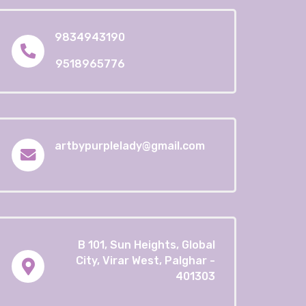
9834943190
9518965776
artbypurplelady@gmail.com
B 101, Sun Heights, Global
City, Virar West, Palghar -
401303