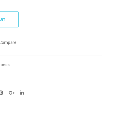
ART
Compare
e ones